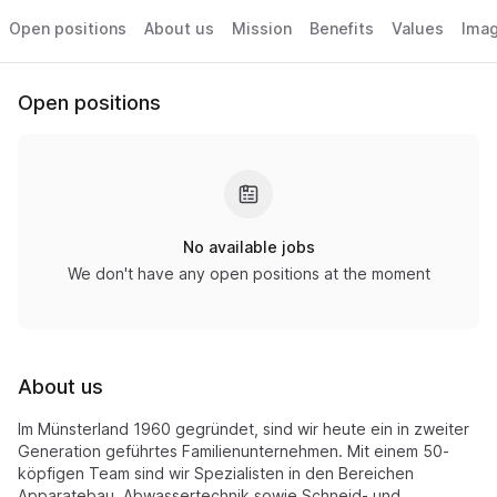
Open positions
About us
Mission
Benefits
Values
Ima
Open positions
No available jobs
We don't have any open positions at the moment
About us
Im Münsterland 1960 gegründet, sind wir heute ein in zweiter
Generation geführtes Familienunternehmen. Mit einem 50-
köpfigen Team sind wir Spezialisten in den Bereichen
Apparatebau, Abwassertechnik sowie Schneid- und