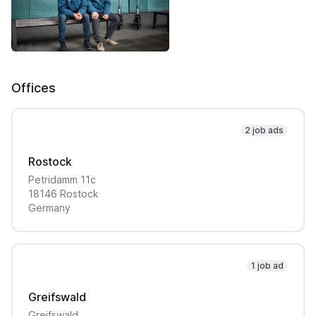
Offices
2 job ads
Rostock
Petridamm
11c
18146
Rostock
Germany
1 job ad
Greifswald
Greifswald