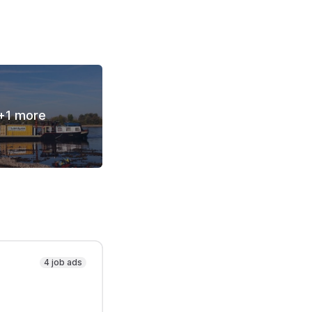
+
1
more
4 job ads