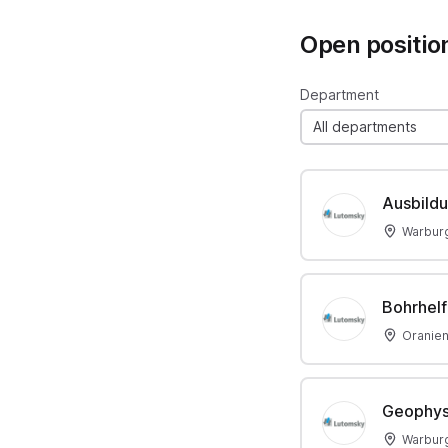
Open positio
Department
All departments
Ausbildu
Warbur
Bohrhelf
Oranie
Geophysi
Warbur