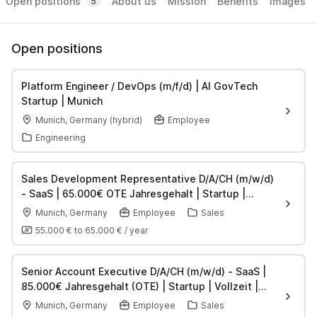
Open positions
About us
Mission
Benefits
Images
5
Open positions
Platform Engineer / DevOps (m/f/d) | AI GovTech
Startup | Munich
Munich, Germany (hybrid)
Employee
Engineering
Sales Development Representative D/A/CH (m/w/d)
- SaaS | 65.000€ OTE Jahresgehalt | Startup |
Vollzeit | München
Munich, Germany
Employee
Sales
55.000 €
to
65.000 €
/
year
Senior Account Executive D/A/CH (m/w/d) - SaaS |
85.000€ Jahresgehalt (OTE) | Startup | Vollzeit |
München
Munich, Germany
Employee
Sales