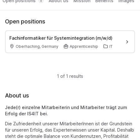
Open positions
About us
Mission
Benefits
Images
1
Open positions
Fachinformatiker für Systemintegration (m/w/d)
Oberhaching, Germany
Apprenticeship
IT
1 of 1 results
About us
Jede(r) einzelne Mitarbeiterin und Mitarbeiter
trägt
zum
Erfolg
der IS4IT bei.
Die Zufriedenheit unserer MitarbeiterInnen ist der Grundstein
für unseren Erfolg, das Expertenwissen unser Kapital. Deshalb
steht die optimale Balance von Kundennutzen, Profitabilität