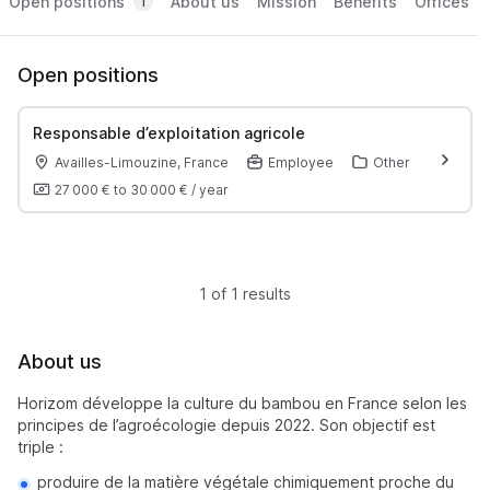
Open positions
About us
Mission
Benefits
Offices
1
Open positions
Responsable d’exploitation agricole
Availles-Limouzine, France
Employee
Other
27 000 €
to
30 000 €
/
year
1 of 1 results
About us
Horizom développe la culture du bambou en France selon les
principes de l’agroécologie depuis 2022. Son objectif est
triple :
produire de la matière végétale chimiquement proche du