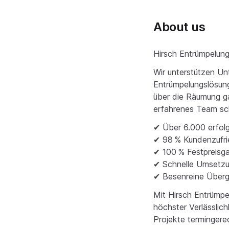
About us
Hirsch Entrümpelung
Wir unterstützen U
Entrümpelungslösung
über die Räumung g
erfahrenes Team sch
✔ Über 6.000 erfol
✔ 98 % Kundenzufri
✔ 100 % Festpreisga
✔ Schnelle Umsetzun
✔ Besenreine Überg
Mit Hirsch Entrümpe
höchster Verlässlich
Projekte termingerech