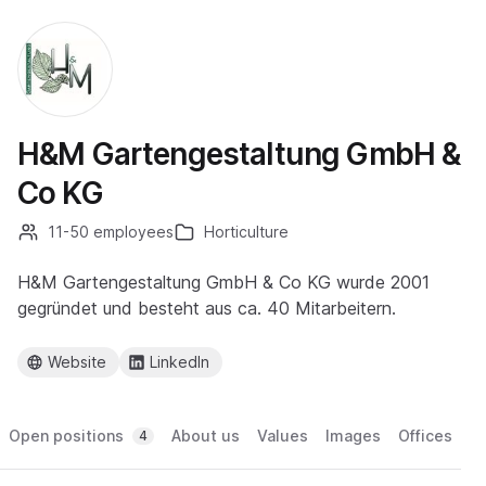
H&M Gartengestaltung GmbH &
Co KG
11-50 employees
Horticulture
H&M Gartengestaltung GmbH & Co KG wurde 2001
gegründet und besteht aus ca. 40 Mitarbeitern.
Website
LinkedIn
Open positions
About us
Values
Images
Offices
4