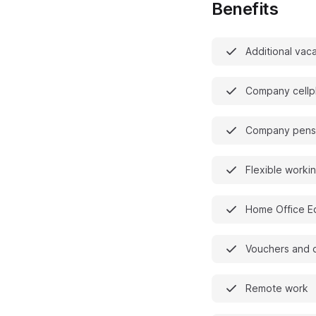
Benefits
Additional vac
Company cell
Company pensi
Flexible worki
Home Office E
Vouchers and 
Remote work