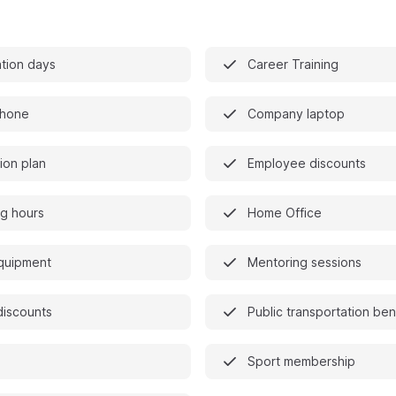
ation days
Career Training
phone
Company laptop
on plan
Employee discounts
ng hours
Home Office
quipment
Mentoring sessions
discounts
Public transportation ben
Sport membership