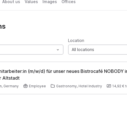
About us
Values
Images
Offices
ns
Location
All locations
itarbeiter:in (m/w/d) für unser neues Bistrocafé NOBODY i
 Altstadt
n, Germany
Employee
Gastronomy, Hotel Industry
14,92 €
t