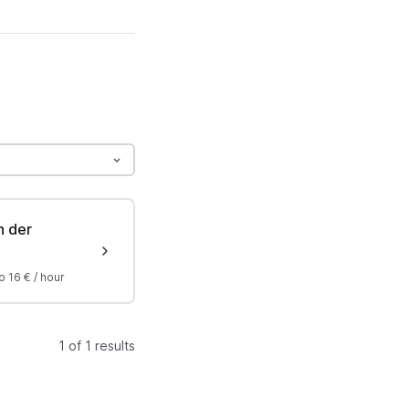
n der
o
16 €
/
hour
1 of 1 results