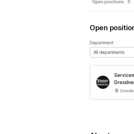
Open positions
1
Open positio
Department
All departments
Servicem
Dresdner
Dresde