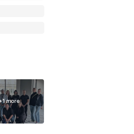
+
1
more