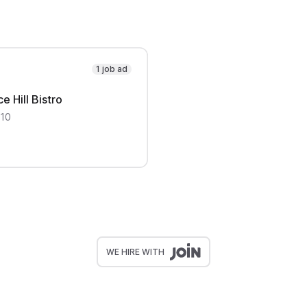
1 job ad
 Hill Bistro
10
WE HIRE WITH