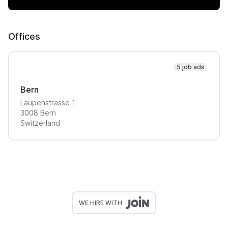
Offices
5 job ads
Bern
Laupenstrasse
1
3008
Bern
Switzerland
WE HIRE WITH