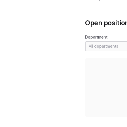
Open positio
Department
All departments