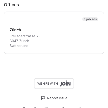
Offices
3 job ads
Zürich
Freilagerstrasse
73
8047
Zürich
Switzerland
WE HIRE WITH
Report issue