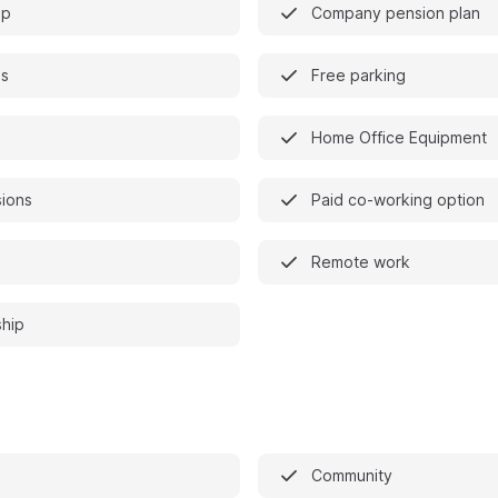
op
Company pension plan
es
Free parking
Home Office Equipment
sions
Paid co-working option
Remote work
hip
n
Community