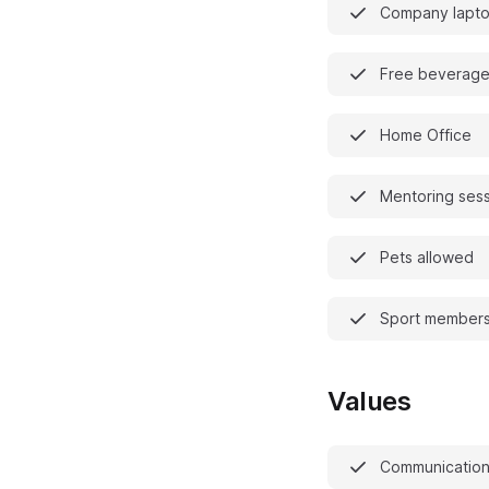
Company lapt
Free beverag
Home Office
Mentoring ses
Pets allowed
Sport members
Values
Communicatio