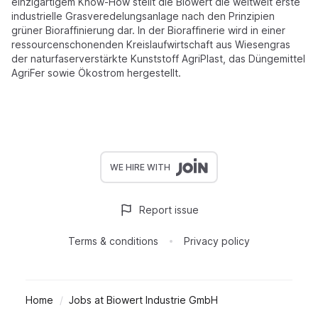
einzigartigem Know-How stellt die Biowert die weltweit erste
industrielle Grasveredelungsanlage nach den Prinzipien
grüner Bioraffinierung dar. In der Bioraffinerie wird in einer
ressourcenschonenden Kreislaufwirtschaft aus Wiesengras
der naturfaserverstärkte Kunststoff AgriPlast, das Düngemittel
AgriFer sowie Ökostrom hergestellt.
WE HIRE WITH
Report issue
Terms & conditions
Privacy policy
Home
Jobs at Biowert Industrie GmbH