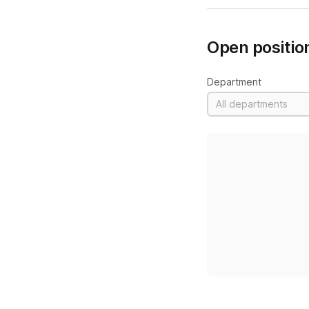
Open positio
Department
All departments