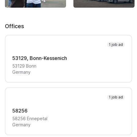
Offices
1 job ad
53129, Bonn-Kessenich
53129
Bonn
Germany
1 job ad
58256
58256
Ennepetal
Germany