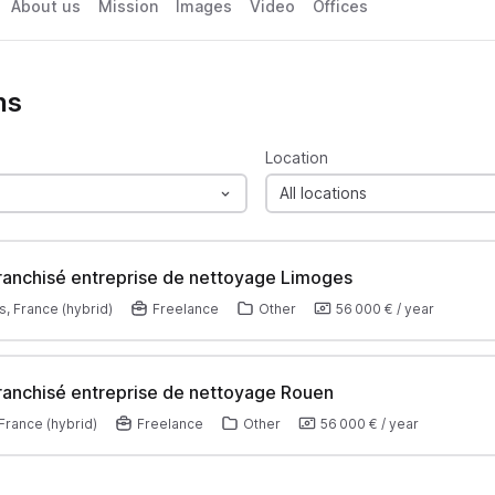
About us
Mission
Images
Video
Offices
ns
Location
All locations
ranchisé entreprise de nettoyage Limoges
, France (hybrid)
Freelance
Other
56 000 €
/
year
ranchisé entreprise de nettoyage Rouen
France (hybrid)
Freelance
Other
56 000 €
/
year