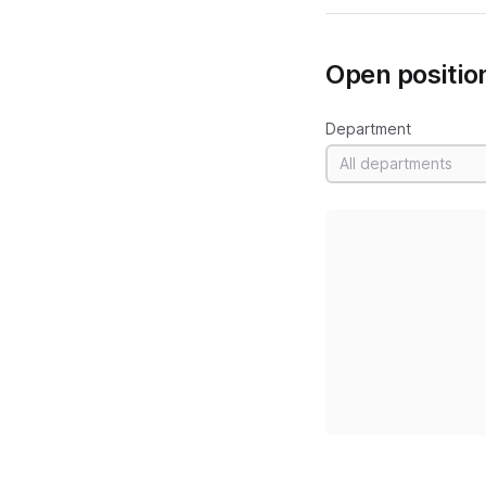
Open positio
Department
All departments