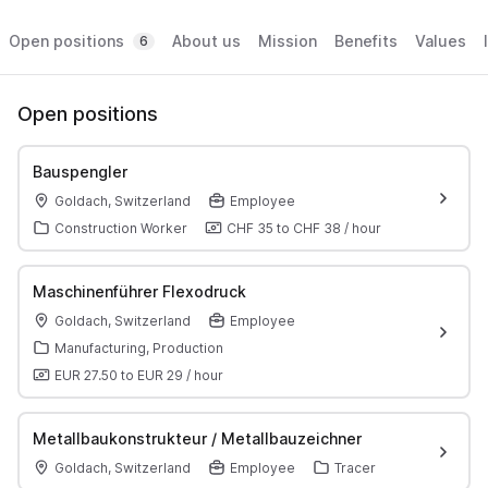
Open positions
About us
Mission
Benefits
Values
6
Open positions
Bauspengler
Goldach, Switzerland
Employee
Construction Worker
CHF 35
to
CHF 38
/
hour
Maschinenführer Flexodruck
Goldach, Switzerland
Employee
Manufacturing, Production
EUR 27.50
to
EUR 29
/
hour
Metallbaukonstrukteur / Metallbauzeichner
Goldach, Switzerland
Employee
Tracer