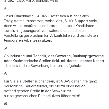
Grüezi, Ciao, Hallo, Bonjour, Hello
✌️
Unser Firmenname -
AIDAS
- setzt sich aus der Sales-
Erfolgsformel zusammen, wobei das „
S
“ für
Support
steht,
denn wir unterstützen und betreuen unsere Kandidaten
jeweils hingebungsvoll vor, während und nach den
Vorstellungsgesprächen für Vollzeitstellen und befristeten
temporären Arbeitseinsätzen.
🔭
Ob
Industrie und Technik, das Gewerbe, Bauhauptgewerbe
oder Kaufmännische Stellen (inkl. mittleres - oberes Kader)
- bei uns ist Ihre Bewerbung bestens aufgehoben!
💪
Für Sie als Stellensuchende/n
, ist AIDAS daher Ihre ganz
persönliche Karriereformel, die Sie zu einer neuen,
befriedigenden
Stelle in der Schweiz
mit
aussergewöhnlichen Perspektiven führen wird!
🛠