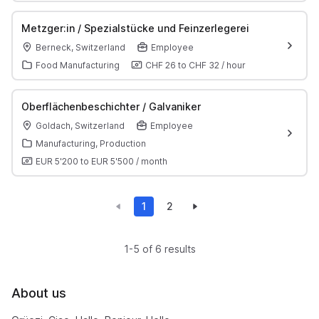
Metzger:in / Spezialstücke und Feinzerlegerei
Berneck, Switzerland
Employee
Food Manufacturing
CHF 26
to
CHF 32
/
hour
Oberflächenbeschichter / Galvaniker
Goldach, Switzerland
Employee
Manufacturing, Production
EUR 5'200
to
EUR 5'500
/
month
1
2
1-5 of 6 results
About us