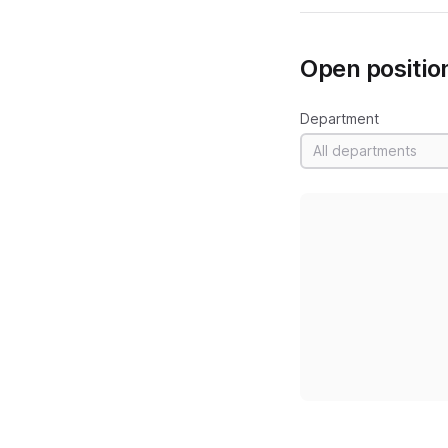
Open positio
Department
All departments