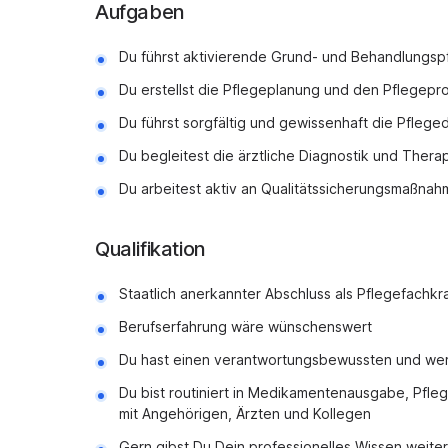
Aufgaben
Du führst aktivierende Grund- und Behandlungsp
Du erstellst die Pflegeplanung und den Pflegepr
Du führst sorgfältig und gewissenhaft die Pfleg
Du begleitest die ärztliche Diagnostik und Thera
Du arbeitest aktiv an Qualitätssicherungsmaßnah
Qualifikation
Staatlich anerkannter Abschluss als Pflegefachkra
Berufserfahrung wäre wünschenswert
Du hast einen verantwortungsbewussten und we
Du bist routiniert in Medikamentenausgabe, Pfle
mit Angehörigen, Ärzten und Kollegen
Gern gibst Du Dein professionelles Wissen weite