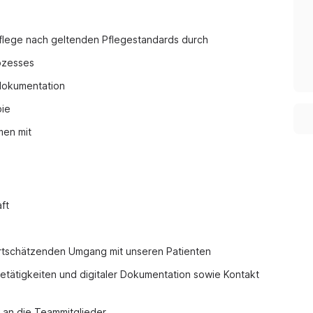
flege nach geltenden Pflegestandards durch
ozesses
edokumentation
pie
men mit
ft
rtschätzenden Umgang mit unseren Patienten
getätigkeiten und digitaler Dokumentation sowie Kontakt
r an die Teammitglieder