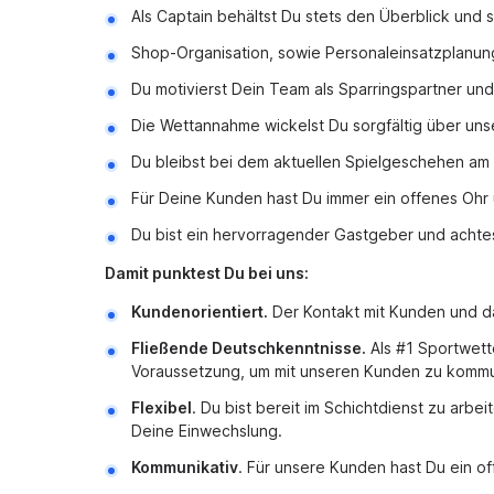
Als Captain behältst Du stets den Überblick und s
Shop-Organisation, sowie Personaleinsatzplanung 
Du motivierst Dein Team als Sparringspartner und 
Die Wettannahme wickelst Du sorgfältig über un
Du bleibst bei dem aktuellen Spielgeschehen am B
Für Deine Kunden hast Du immer ein offenes Ohr
Du bist ein hervorragender Gastgeber und achtest au
Damit punktest Du bei uns:
Kundenorientiert.
Der Kontakt mit Kunden und da
Fließende Deutschkenntnisse.
Als #1 Sportwett
Voraussetzung, um mit unseren Kunden zu kommu
Flexibel
. Du bist bereit im Schichtdienst zu arb
Deine Einwechslung.
Kommunikativ
. Für unsere Kunden hast Du ein o