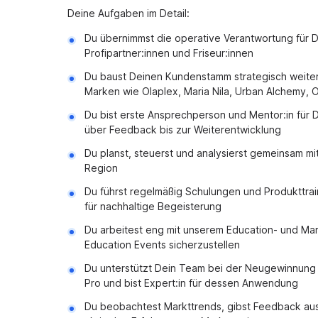
Deine Aufgaben im Detail:
Du übernimmst die operative Verantwortung für D
Profipartner:innen und Friseur:innen
Du baust Deinen Kundenstamm strategisch weiter
Marken wie Olaplex, Maria Nila, Urban Alchemy, 
Du bist erste Ansprechperson und Mentor:in für 
über Feedback bis zur Weiterentwicklung
Du planst, steuerst und analysierst gemeinsam m
Region
Du führst regelmäßig Schulungen und Produkttrai
für nachhaltige Begeisterung
Du arbeitest eng mit unserem Education- und M
Education Events sicherzustellen
Du unterstützt Dein Team bei der Neugewinnung
Pro und bist Expert:in für dessen Anwendung
Du beobachtest Markttrends, gibst Feedback aus