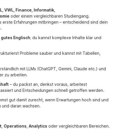
, VWL, Finance, Informatik,
nomie
oder einem vergleichbaren Studiengang.
s erste Erfahrungen mitbringen – entscheidend sind dein
.
 gutes Englisch
; du kannst komplexe Inhalte klar und
trukturierst Probleme sauber und kannst mit Tabellen,
erständlich mit LLMs (ChatGPT, Gemini, Claude etc.) und
er zu arbeiten.
chaft
– du packst an, denkst voraus, arbeitest
passiert und Entscheidungen schnell getroffen werden.
mst gut damit zurecht, wenn Erwartungen hoch sind und
n und daran wachsen.
t
,
Operations
,
Analytics
oder vergleichbaren Bereichen.