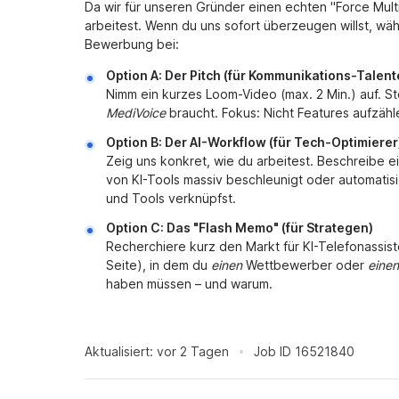
Da wir für unseren Gründer einen echten "Force Multi
arbeitest. Wenn du uns sofort überzeugen willst, wä
Bewerbung bei:
Option A: Der Pitch (für Kommunikations-Talent
Nimm ein kurzes Loom-Video (max. 2 Min.) auf. Ste
MediVoice
braucht. Fokus: Nicht Features aufzähl
Option B: Der AI-Workflow (für Tech-Optimierer
Zeig uns konkret, wie du arbeitest. Beschreibe e
von KI-Tools massiv beschleunigt oder automatisie
und Tools verknüpfst.
Option C: Das "Flash Memo" (für Strategen)
Recherchiere kurz den Markt für KI-Telefonassi
Seite), in dem du
einen
Wettbewerber oder
einen
haben müssen – und warum.
Aktualisiert:
vor 2 Tagen
Job ID
16521840