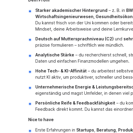
Starker akademischer Hintergrund
– z. B. in
BWL
Wirtschaftsingenieurwesen, Gesundheitsöko
Du kannst frisch von der Uni kommen oder bereit
Mindset, deine Arbeitsweise und deine Lernkurve
Deutsch auf Muttersprachniveau (C2)
und
sehr
präzise formulieren – schriftlich wie mündlich.
Analytische Stärke
– du recherchierst schnell, s
Daten und einfachen Finanzmodellen umgehen.
Hohe Tech- & KI-Affinität
– du arbeitest selbstv
nutzt KI aktiv, um produktiver, schneller und bess
Unternehmerische Energie & Leistungsbereits
eigenständig und magst Umfelder, in denen viel 
Persönliche Reife & Feedbackfähigkeit
– du kom
Feedback direkt kommt. Du kannst das einordne
Nice to have
Erste Erfahrungen in
Startups
,
Beratung
,
Produk