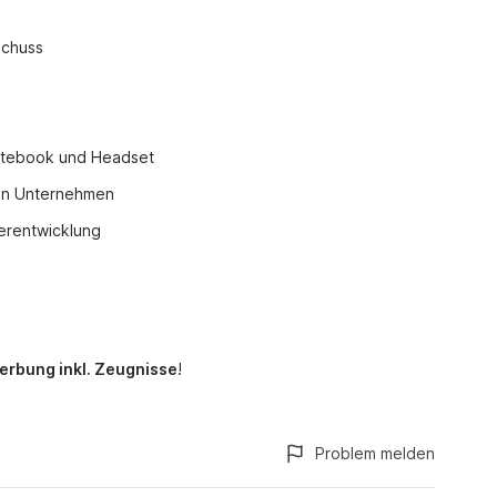
schuss
otebook und Headset
rten Unternehmen
terentwicklung
erbung inkl. Zeugnisse
!
Problem melden