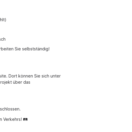
hlt)
sch
arbeiten Sie selbstständig!
ite. Dort können Sie sich unter
rojekt über das
eschlossen.
 Verkehrs! 🛤️