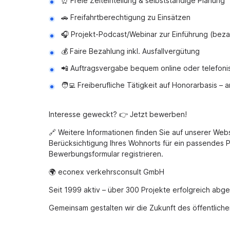
⏰ Freie Zeiteinteilung & selbstständige Planung
🚗 Freifahrtberechtigung zu Einsätzen
🎧 Projekt-Podcast/Webinar zur Einführung (beza
💰 Faire Bezahlung inkl. Ausfallvergütung
📲 Auftragsvergabe bequem online oder telefoni
🧑‍💻 Freiberufliche Tätigkeit auf Honorarbasis – 
Interesse geweckt? 👉 Jetzt bewerben!
🔗 Weitere Informationen finden Sie auf unserer Webs
Berücksichtigung Ihres Wohnorts für ein passendes P
Bewerbungsformular registrieren.
🌍 econex verkehrsconsult GmbH
Seit 1999 aktiv – über 300 Projekte erfolgreich abg
Gemeinsam gestalten wir die Zukunft des öffentlichen