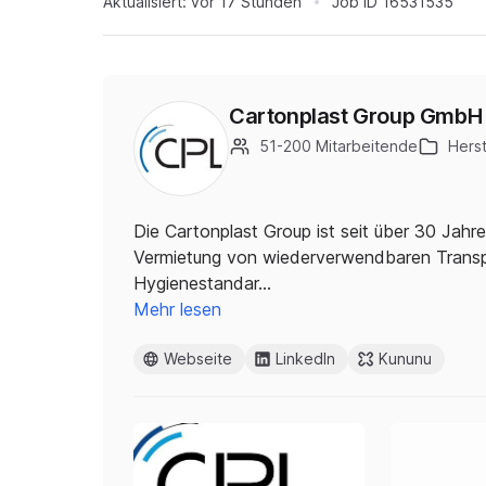
Aktualisiert:
vor 17 Stunden
Job ID
16531535
Cartonplast Group GmbH
51-200 Mitarbeitende
Hers
Die Cartonplast Group ist seit über 30 Jahre
Vermietung von wiederverwendbaren Transp
Hygienestandar…
Mehr lesen
Webseite
LinkedIn
Kununu