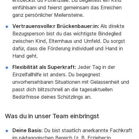
entdeckst du Potenziale. Du begleitest ein Kind
einfühlsam und feierst gemeinsam das Erreichen
ganz persönlicher Meilensteine.
Vertrauensvolle:r Brückenbauer:in:
Als direkte
Bezugsperson bist du das wichtigste Bindeglied
zwischen Kind, Elternhaus und Umfeld. Du sorgst
dafür, dass die Förderung individuell und Hand in
Hand geht.
Flexibilität als Superkraft:
Jeder Tag in der
Einzelfallhilfe ist anders. Du begegnest
unvorhersehbaren Situationen mit Gelassenheit und
passt dich blitzschnell an die tagesaktuellen
Bedürfnisse deines Schützlings an.
Was du in unser Team einbringst
Deine Basis:
Du bist staatlich anerkannte Fachkraft
im pädagogischen Bereich (z. B. Erzieher:in,