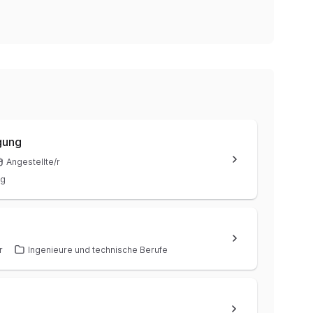
igung
Angestellte/r
ng
r
Ingenieure und technische Berufe