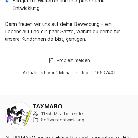
Budget für Weiterbildung und persönliche
Entwicklung.
Dann freuen wir uns auf deine Bewerbung – ein
Lebenslauf und ein paar Sätze, warum du gerne für
unsere Kund:innen da bist, genügen.
Problem melden
Aktualisiert:
vor 1 Monat
Job ID
16507401
TAXMARO
11-50 Mitarbeitende
Softwareentwicklung
At TAXMARO, we’re building the next generation of HR