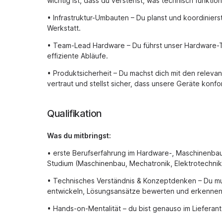
wichtig ist, dass du verstehst, was technisch funktion
• Infrastruktur-Umbauten – Du planst und koordinier
Werkstatt.
• Team-Lead Hardware – Du führst unser Hardware-Te
effiziente Abläufe.
• Produktsicherheit – Du machst dich mit den rele
vertraut und stellst sicher, dass unsere Geräte konfo
Qualifikation
Was du mitbringst:
• erste Berufserfahrung im Hardware-, Maschinenbau
Studium (Maschinenbau, Mechatronik, Elektrotechnik
• Technisches Verständnis & Konzeptdenken – Du mu
entwickeln, Lösungsansätze bewerten und erkennen, 
• Hands-on-Mentalität – du bist genauso im Lieferant