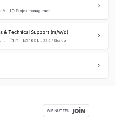
te/r
Projektmanagement
s & Technical Support (m/w/d)
ent
IT
18 €
bis
22 €
/
Stunde
WIR NUTZEN