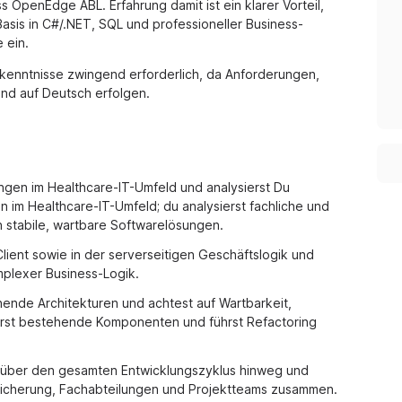
 OpenEdge ABL. Erfahrung damit ist ein klarer Vorteil,
sis in C#/.NET, SQL und professioneller Business-
 ein.
hkenntnisse zwingend erforderlich, da Anforderungen,
d auf Deutsch erfolgen.
ngen im Healthcare-IT-Umfeld und analysierst Du
 im Healthcare-IT-Umfeld; du analysierst fachliche und
 stabile, wartbare Softwarelösungen.
ient sowie in der serverseitigen Geschäftslogik und
plexer Business-Logik.
ende Architekturen und achtest auf Wartbarkeit,
terst bestehende Komponenten und führst Refactoring
 über den gesamten Entwicklungszyklus hinweg und
sicherung, Fachabteilungen und Projektteams zusammen.