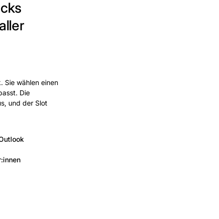
icks
ller
. Sie wählen einen
passt. Die
s, und der Slot
Outlook
r:innen