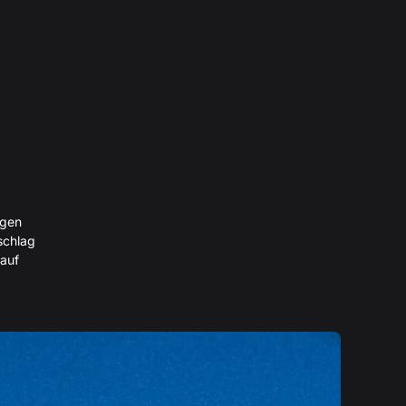
igen
schlag
 auf