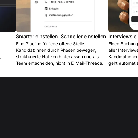
Smarter einstellen. Schneller einstellen.
Interviews e
Eine Pipeline für jede offene Stelle.
Einen Buchung
Kandidat:innen durch Phasen bewegen,
aller Interview
strukturierte Notizen hinterlassen und als
Kandidat:innen
e
Team entscheiden, nicht in E-Mail-Threads.
geht automatis