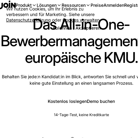
Anmelden
Regist
Produkt
Lösungen
Ressourcen
Preise
Wir nutzen Cookies, um Ihr Erlebnis zu
verbessern und für Marketing. Siehe unsere
Das All-in-One-
Datenschutzerklärung
oder
Cookies verwalten
.
Ablehnen
Akzeptieren
Bewerbermanagement
europäische KMU.
Behalten Sie jede:n Kandidat:in im Blick, antworten Sie schnell und v
keine gute Einstellung an einen langsamen Prozess.
Kostenlos loslegen
Demo buchen
14-Tage-Test, keine Kreditkarte