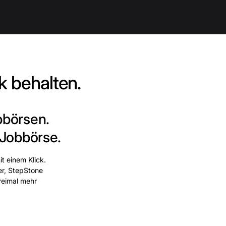
k behalten.
bbörsen.
 Jobbörse.
t einem Klick.
er, StepStone
dreimal mehr