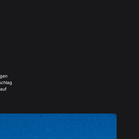
igen
schlag
 auf