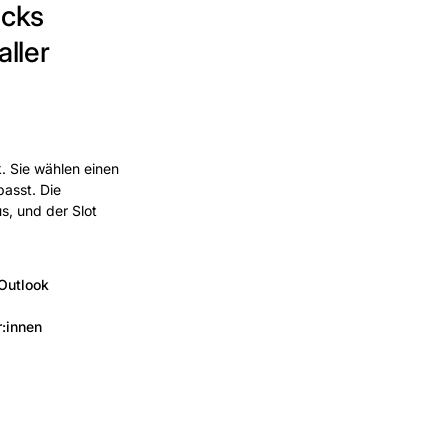
icks
ller
. Sie wählen einen
passt. Die
s, und der Slot
Outlook
r:innen