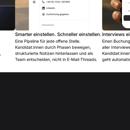
Smarter einstellen. Schneller einstellen.
Interviews e
Eine Pipeline für jede offene Stelle.
Einen Buchung
Kandidat:innen durch Phasen bewegen,
aller Interview
strukturierte Notizen hinterlassen und als
Kandidat:innen
e
Team entscheiden, nicht in E-Mail-Threads.
geht automatis