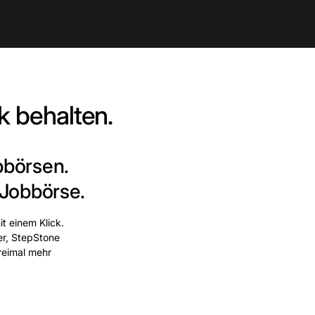
k behalten.
bbörsen.
 Jobbörse.
t einem Klick.
er, StepStone
dreimal mehr