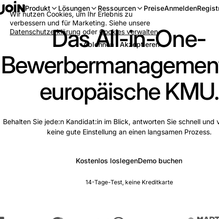
Anmelden
Regist
Produkt
Lösungen
Ressourcen
Preise
Wir nutzen Cookies, um Ihr Erlebnis zu
verbessern und für Marketing. Siehe unsere
Das All-in-One-
Datenschutzerklärung
oder
Cookies verwalten
.
Ablehnen
Akzeptieren
Bewerbermanagement
europäische KMU.
Behalten Sie jede:n Kandidat:in im Blick, antworten Sie schnell und v
keine gute Einstellung an einen langsamen Prozess.
Kostenlos loslegen
Demo buchen
14-Tage-Test, keine Kreditkarte