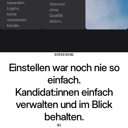
separaten
Volumen
Logins,
ohne
keine
Qualität
verpassten
liefern.
Kanäle.
SCREENING
Einstellen war noch nie so
einfach.
Kandidat:innen einfach
verwalten und im Blick
behalten.
01