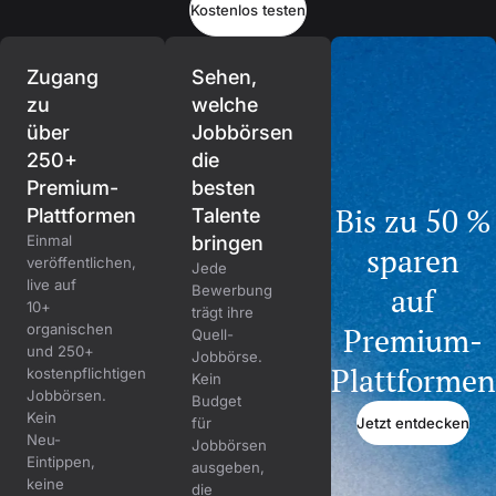
Kostenlos testen
Zugang
Sehen,
zu
welche
über
Jobbörsen
250+
die
Premium-
besten
Bis zu 50 %
Plattformen
Talente
Einmal
bringen
sparen
veröffentlichen,
Jede
live auf
auf
Bewerbung
10+
trägt ihre
organischen
Premium-
Quell-
und 250+
Jobbörse.
Plattformen
kostenpflichtigen
Kein
Jobbörsen.
Budget
Kein
Jetzt entdecken
für
Neu-
Jobbörsen
Eintippen,
ausgeben,
keine
die