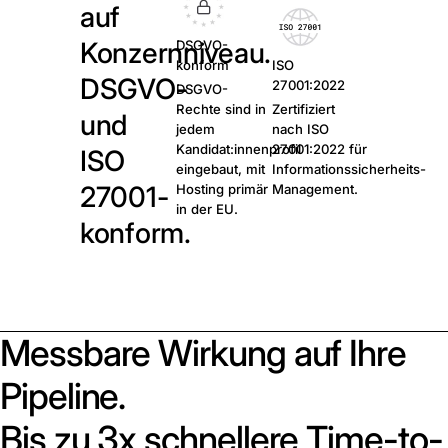
auf
Konzernniveau.
DSGVO-
konform
ISO
DSGVO-
27001:2022
DSGVO-
Rechte sind in
Zertifiziert
und
jedem
nach ISO
Kandidat:innenprofil
27001:2022 für
ISO
eingebaut, mit
Informationssicherheits-
27001-
Hosting primär
Management.
in der EU.
konform.
Messbare Wirkung auf Ihre
Pipeline.
Bis zu 3x schnellere Time-to-