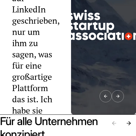
LinkedIn
geschrieben,
nur um
ihm zu
sagen, was
für eine
großartige
Plattform
das ist. Ich
habe sie
Für alle Unternehmen
bereits an
zehn
konzipiert.