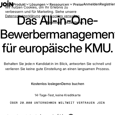
Anmelden
Registrie
Produkt
Lösungen
Ressourcen
Preise
Wir nutzen Cookies, um Ihr Erlebnis zu
verbessern und für Marketing. Siehe unsere
Das All-in-One-
Datenschutzerklärung
oder
Cookies verwalten
.
Ablehnen
Akzeptieren
Bewerbermanagemen
für europäische KMU.
Behalten Sie jede:n Kandidat:in im Blick, antworten Sie schnell und
verlieren Sie keine gute Einstellung an einen langsamen Prozess.
Kostenlos loslegen
Demo buchen
14-Tage-Test, keine Kreditkarte
ÜBER 20.000 UNTERNEHMEN WELTWEIT VERTRAUEN JOIN