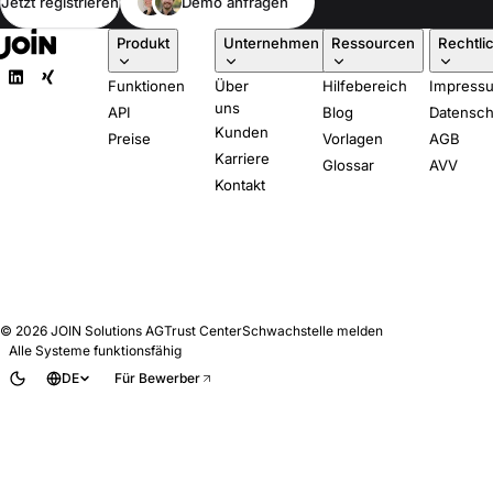
Jetzt registrieren
Demo anfragen
Produkt
Unternehmen
Ressourcen
Rechtli
Funktionen
Über
Hilfebereich
Impress
uns
API
Blog
Datensch
Kunden
Preise
Vorlagen
AGB
Karriere
Glossar
AVV
Kontakt
© 2026
JOIN Solutions AG
Trust Center
Schwachstelle melden
Alle Systeme funktionsfähig
DE
Für Bewerber