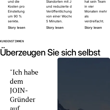
und die
Standorten mit Join
hat sein Team
Kosten pro
und reduzierte die
in vier
Einstellung
Veröffentlichungszeit
Monaten mehr
um 90 %
von einer Woche auf
als
senkte.
5 Minuten.
verdreifacht.
Story lesen
Story lesen
Story lesen
KUNDENSTIMMEN
Überzeugen Sie sich selbst
"Ich habe
dem
JOIN-
Gründer
auf