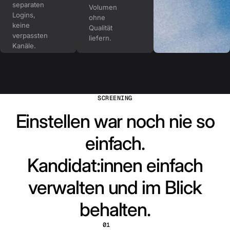
separaten
Volumen
Logins,
ohne
keine
Qualität
verpassten
liefern.
Kanäle.
SCREENING
Einstellen war noch nie so
einfach.
Kandidat:innen einfach
verwalten und im Blick
behalten.
01