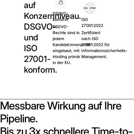
auf
Konzernniveau.
DSGVO-
konform
ISO
DSGVO-
27001:2022
DSGVO-
Rechte sind in
Zertifiziert
und
jedem
nach ISO
Kandidat:innenprofil
27001:2022 für
ISO
eingebaut, mit
Informationssicherheits-
27001-
Hosting primär
Management.
in der EU.
konform.
Messbare Wirkung auf Ihre
Pipeline.
Bis zu 3x schnellere Time-to-