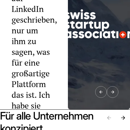
LinkedIn
geschrieben,
nur um
ihm zu
sagen, was
für eine
großartige
Plattform
das ist. Ich
habe sie
Für alle Unternehmen
bereits an
zehn
konzipiert.