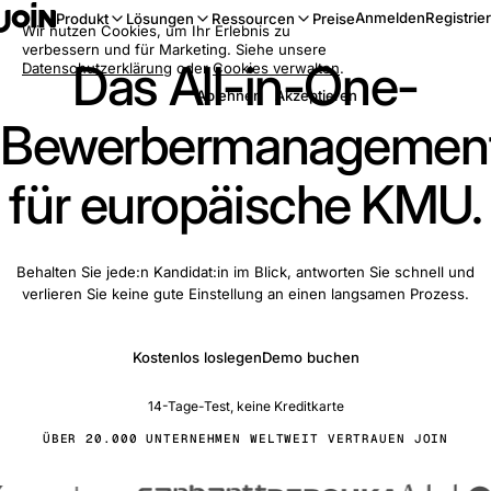
Anmelden
Registrie
Produkt
Lösungen
Ressourcen
Preise
Wir nutzen Cookies, um Ihr Erlebnis zu
verbessern und für Marketing. Siehe unsere
Das All-in-One-
Datenschutzerklärung
oder
Cookies verwalten
.
Ablehnen
Akzeptieren
Bewerbermanagemen
für europäische KMU.
Behalten Sie jede:n Kandidat:in im Blick, antworten Sie schnell und
verlieren Sie keine gute Einstellung an einen langsamen Prozess.
Kostenlos loslegen
Demo buchen
14-Tage-Test, keine Kreditkarte
ÜBER 20.000 UNTERNEHMEN WELTWEIT VERTRAUEN JOIN