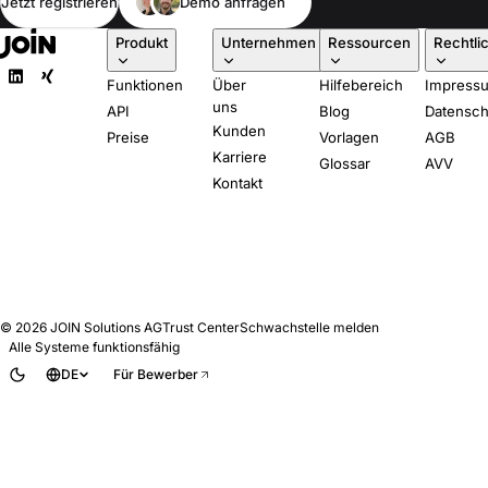
Jetzt registrieren
Demo anfragen
Produkt
Unternehmen
Ressourcen
Rechtli
Funktionen
Über
Hilfebereich
Impress
uns
API
Blog
Datensch
Kunden
Preise
Vorlagen
AGB
Karriere
Glossar
AVV
Kontakt
© 2026
JOIN Solutions AG
Trust Center
Schwachstelle melden
Alle Systeme funktionsfähig
DE
Für Bewerber