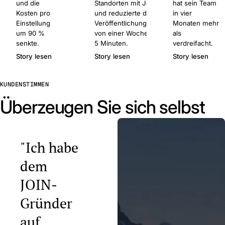
und die
Standorten mit Join
hat sein Team
Kosten pro
und reduzierte die
in vier
Einstellung
Veröffentlichungszeit
Monaten mehr
um 90 %
von einer Woche auf
als
senkte.
5 Minuten.
verdreifacht.
Story lesen
Story lesen
Story lesen
KUNDENSTIMMEN
Überzeugen Sie sich selbst
"Ich habe
dem
JOIN-
Gründer
auf