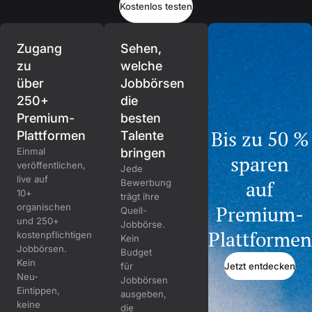
Kostenlos testen
Zugang
Sehen,
zu
welche
über
Jobbörsen
250+
die
Premium-
besten
Bis zu 50 %
Plattformen
Talente
Einmal
bringen
sparen
veröffentlichen,
Jede
live auf
auf
Bewerbung
10+
trägt ihre
organischen
Premium-
Quell-
und 250+
Jobbörse.
Plattformen
kostenpflichtigen
Kein
Jobbörsen.
Budget
Kein
Jetzt entdecken
für
Neu-
Jobbörsen
Eintippen,
ausgeben,
keine
die