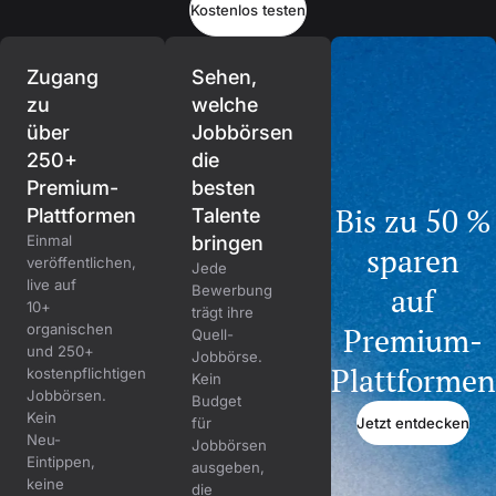
Kostenlos testen
Zugang
Sehen,
zu
welche
über
Jobbörsen
250+
die
Premium-
besten
Bis zu 50 %
Plattformen
Talente
Einmal
bringen
sparen
veröffentlichen,
Jede
live auf
auf
Bewerbung
10+
trägt ihre
organischen
Premium-
Quell-
und 250+
Jobbörse.
Plattformen
kostenpflichtigen
Kein
Jobbörsen.
Budget
Kein
Jetzt entdecken
für
Neu-
Jobbörsen
Eintippen,
ausgeben,
keine
die