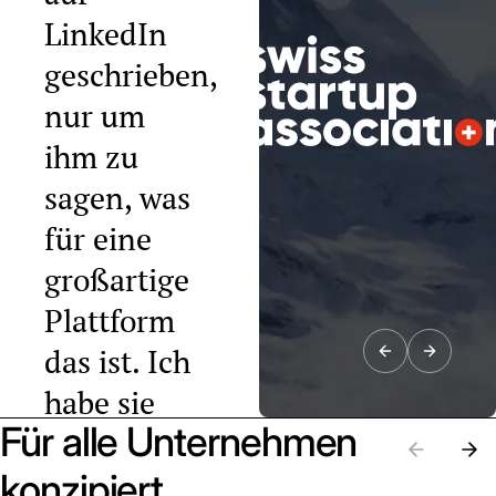
LinkedIn
geschrieben,
nur um
ihm zu
sagen, was
für eine
großartige
Plattform
das ist. Ich
habe sie
Für alle Unternehmen
bereits an
zehn
konzipiert.