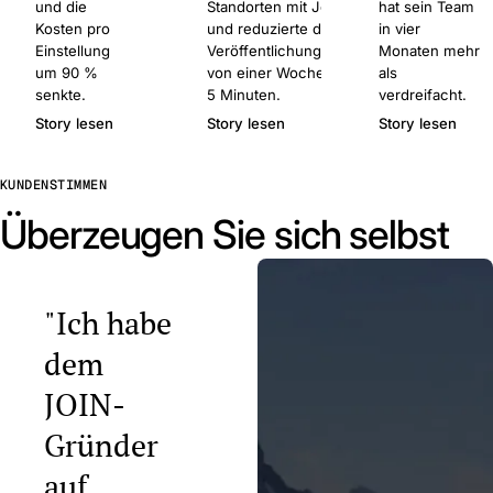
und die
Standorten mit Join
hat sein Team
Kosten pro
und reduzierte die
in vier
Einstellung
Veröffentlichungszeit
Monaten mehr
um 90 %
von einer Woche auf
als
senkte.
5 Minuten.
verdreifacht.
Story lesen
Story lesen
Story lesen
KUNDENSTIMMEN
Überzeugen Sie sich selbst
"Ich habe
dem
JOIN-
Gründer
auf