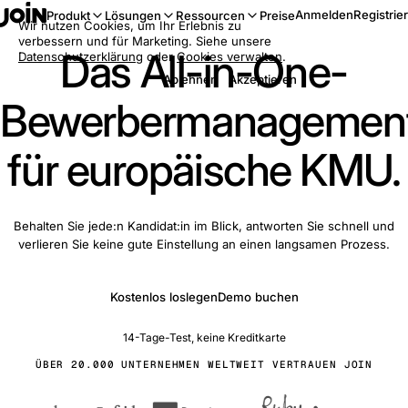
Anmelden
Registrie
Produkt
Lösungen
Ressourcen
Preise
Wir nutzen Cookies, um Ihr Erlebnis zu
verbessern und für Marketing. Siehe unsere
Das All-in-One-
Datenschutzerklärung
oder
Cookies verwalten
.
Ablehnen
Akzeptieren
Bewerbermanagemen
für europäische KMU.
Behalten Sie jede:n Kandidat:in im Blick, antworten Sie schnell und
verlieren Sie keine gute Einstellung an einen langsamen Prozess.
Kostenlos loslegen
Demo buchen
14-Tage-Test, keine Kreditkarte
ÜBER 20.000 UNTERNEHMEN WELTWEIT VERTRAUEN JOIN