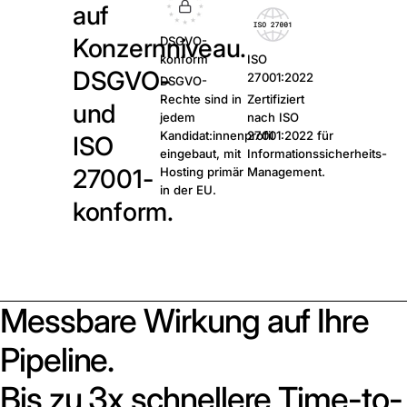
auf
Konzernniveau.
DSGVO-
konform
ISO
DSGVO-
27001:2022
DSGVO-
Rechte sind in
Zertifiziert
und
jedem
nach ISO
Kandidat:innenprofil
27001:2022 für
ISO
eingebaut, mit
Informationssicherheits-
27001-
Hosting primär
Management.
in der EU.
konform.
Messbare Wirkung auf Ihre
Pipeline.
Bis zu 3x schnellere Time-to-