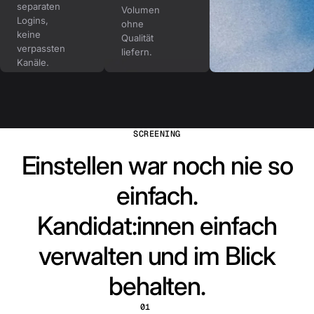
separaten
Volumen
Logins,
ohne
keine
Qualität
verpassten
liefern.
Kanäle.
SCREENING
Einstellen war noch nie so
einfach.
Kandidat:innen einfach
verwalten und im Blick
behalten.
01