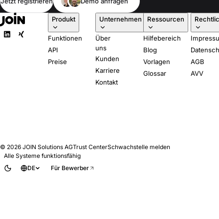
Jetzt registrieren
Demo anfragen
Produkt
Unternehmen
Ressourcen
Rechtli
Funktionen
Über
Hilfebereich
Impress
uns
API
Blog
Datensch
Kunden
Preise
Vorlagen
AGB
Karriere
Glossar
AVV
Kontakt
© 2026
JOIN Solutions AG
Trust Center
Schwachstelle melden
Alle Systeme funktionsfähig
DE
Für Bewerber