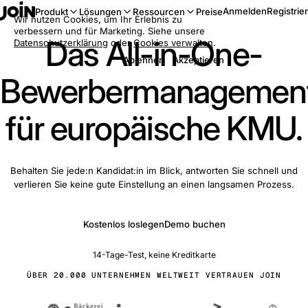
Anmelden
Registrie
Produkt
Lösungen
Ressourcen
Preise
Wir nutzen Cookies, um Ihr Erlebnis zu
verbessern und für Marketing. Siehe unsere
Das All-in-One-
Datenschutzerklärung
oder
Cookies verwalten
.
Ablehnen
Akzeptieren
Bewerbermanagemen
für europäische KMU.
Behalten Sie jede:n Kandidat:in im Blick, antworten Sie schnell und
verlieren Sie keine gute Einstellung an einen langsamen Prozess.
Kostenlos loslegen
Demo buchen
14-Tage-Test, keine Kreditkarte
ÜBER 20.000 UNTERNEHMEN WELTWEIT VERTRAUEN JOIN