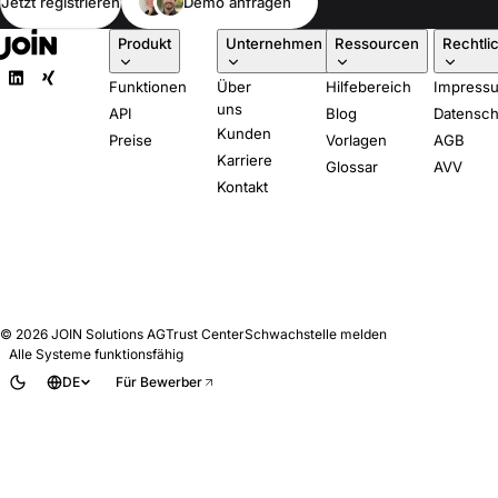
Jetzt registrieren
Demo anfragen
Produkt
Unternehmen
Ressourcen
Rechtli
Funktionen
Über
Hilfebereich
Impress
uns
API
Blog
Datensch
Kunden
Preise
Vorlagen
AGB
Karriere
Glossar
AVV
Kontakt
© 2026
JOIN Solutions AG
Trust Center
Schwachstelle melden
Alle Systeme funktionsfähig
DE
Für Bewerber