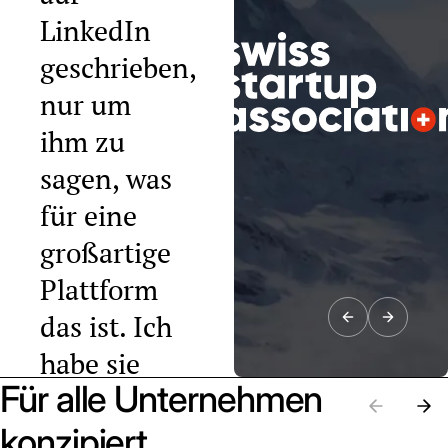
LinkedIn
geschrieben,
nur um
ihm zu
sagen, was
für eine
großartige
Plattform
das ist. Ich
habe sie
Für alle Unternehmen
bereits an
zehn
konzipiert.