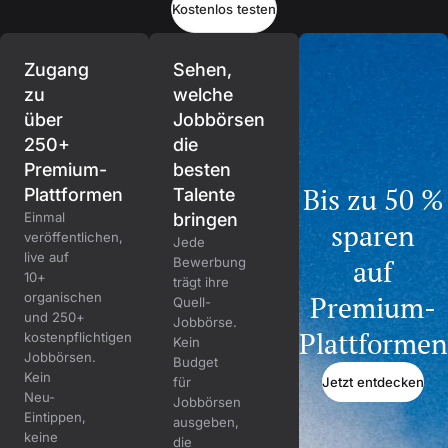
Kostenlos testen
Zugang
Sehen,
zu
welche
über
Jobbörsen
250+
die
Premium-
besten
Bis zu 50 %
Plattformen
Talente
Einmal
bringen
sparen
veröffentlichen,
Jede
live auf
auf
Bewerbung
10+
trägt ihre
organischen
Premium-
Quell-
und 250+
Jobbörse.
Plattformen
kostenpflichtigen
Kein
Jobbörsen.
Budget
Kein
Jetzt entdecken
für
Neu-
Jobbörsen
Eintippen,
ausgeben,
keine
die