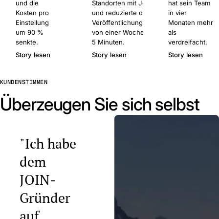
und die
Standorten mit Join
hat sein Team
Kosten pro
und reduzierte die
in vier
Einstellung
Veröffentlichungszeit
Monaten mehr
um 90 %
von einer Woche auf
als
senkte.
5 Minuten.
verdreifacht.
Story lesen
Story lesen
Story lesen
KUNDENSTIMMEN
Überzeugen Sie sich selbst
"Ich habe
dem
JOIN-
Gründer
auf