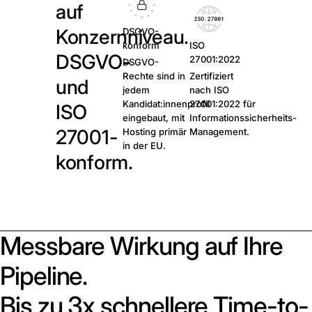
auf
Konzernniveau.
DSGVO-
konform
ISO
DSGVO-
27001:2022
DSGVO-
Rechte sind in
Zertifiziert
und
jedem
nach ISO
Kandidat:innenprofil
27001:2022 für
ISO
eingebaut, mit
Informationssicherheits-
27001-
Hosting primär
Management.
in der EU.
konform.
Messbare Wirkung auf Ihre
Pipeline.
Bis zu 3x schnellere Time-to-