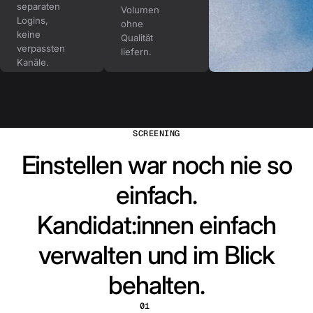
separaten
Volumen
Logins,
ohne
keine
Qualität
verpassten
liefern.
Kanäle.
SCREENING
Einstellen war noch nie so
einfach.
Kandidat:innen einfach
verwalten und im Blick
behalten.
01