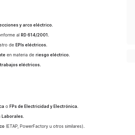
ecciones y arco eléctrico
.
nforme al
RD 614/2001
.
stro de
EPIs eléctricos
.
nte
en materia de
riesgo eléctrico
.
trabajos eléctricos.
ca
o
FPs de Electricidad y Electrónica
.
s Laborales
.
ico
(ETAP, PowerFactory u otros similares).