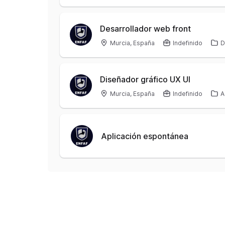
Desarrollador web front
Murcia, España
Indefinido
D
Diseñador gráfico UX UI
Murcia, España
Indefinido
A
Aplicación espontánea