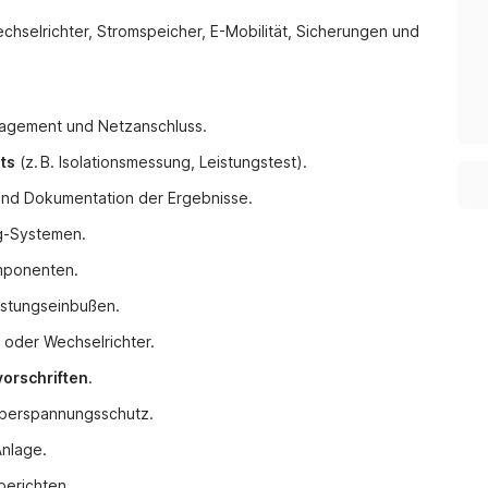
chselrichter, Stromspeicher, E-Mobilität, Sicherungen und
nagement und Netzanschluss.
ts
(z. B. Isolationsmessung, Leistungstest).
nd Dokumentation der Ergebnisse.
ng-Systemen.
mponenten.
istungseinbußen.
 oder Wechselrichter.
vorschriften
.
berspannungsschutz.
Anlage.
berichten.