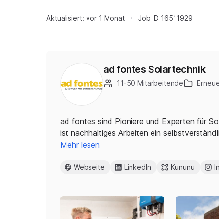
Aktualisiert:
vor 1 Monat
Job ID
16511929
ad fontes Solartechnik
11-50 Mitarbeitende
Erneue
ad fontes sind Pioniere und Experten für S
ist nachhaltiges Arbeiten ein selbstverstän
Mehr lesen
Webseite
LinkedIn
Kununu
I