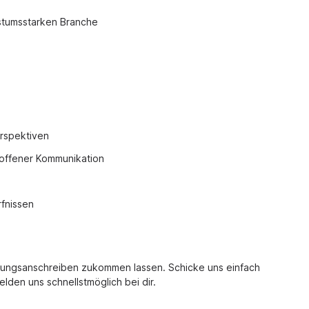
hstumsstarken Branche
rspektiven
d offener Kommunikation
fnissen
rbungsanschreiben zukommen lassen. Schicke uns einfach
lden uns schnellstmöglich bei dir.