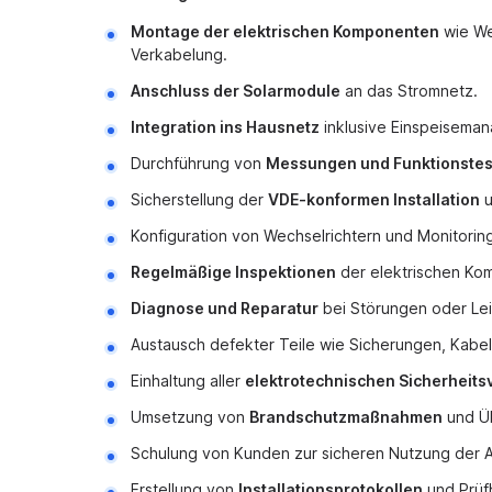
Montage der elektrischen Komponenten
wie We
Verkabelung.
Anschluss der Solarmodule
an das Stromnetz.
Integration ins Hausnetz
inklusive Einspeisema
Durchführung von
Messungen und Funktionstes
Sicherstellung der
VDE-konformen Installation
u
Konfiguration von Wechselrichtern und Monitori
Regelmäßige Inspektionen
der elektrischen Ko
Diagnose und Reparatur
bei Störungen oder Le
Austausch defekter Teile wie Sicherungen, Kabel
Einhaltung aller
elektrotechnischen Sicherheits
Umsetzung von
Brandschutzmaßnahmen
und Ü
Schulung von Kunden zur sicheren Nutzung der 
Erstellung von
Installationsprotokollen
und Prüf