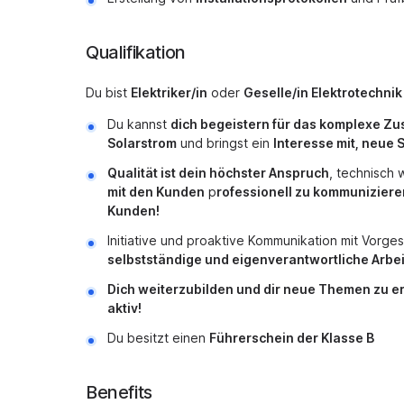
Qualifikation
Du bist
Elektriker/in
oder
Geselle/in Elektrotechnik
Du kannst
dich begeistern für das komplexe Z
Solarstrom
und bringst ein
Interesse mit, neue
Qualität ist dein höchster Anspruch
, technisch 
mit den Kunden
p
rofessionell zu kommuniziere
Kunden!
Initiative und proaktive Kommunikation mit Vorges
selbstständige und eigenverantwortliche Arbe
Dich weiterzubilden und dir neue Themen zu e
aktiv!
Du besitzt einen
Führerschein der Klasse B
Benefits